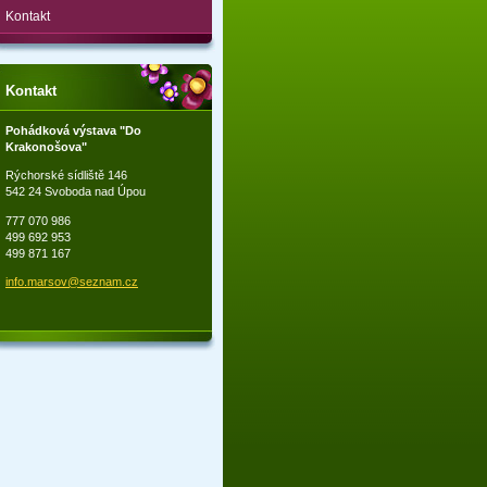
Kontakt
Kontakt
Pohádková výstava "Do
Krakonošova"
Rýchorské sídliště 146
542 24 Svoboda nad Úpou
777 070 986
499 692 953
499 871 167
info.mar
sov@sezn
am.cz