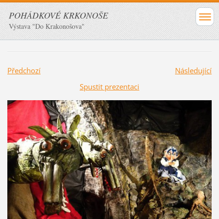
POHÁDKOVÉ KRKONOŠE
Výstava "Do Krakonošova"
Předchozí
Následující
Spustit prezentaci