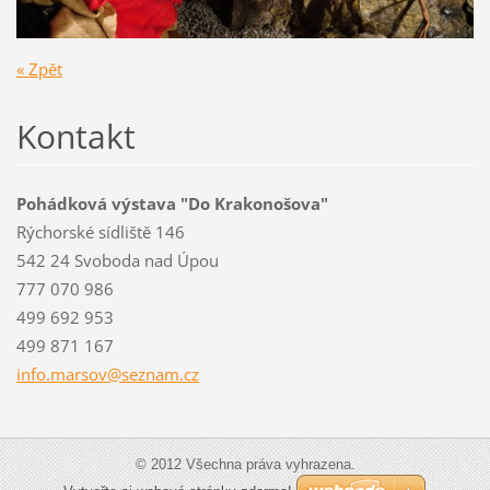
« Zpět
Kontakt
Pohádková výstava "Do Krakonošova"
Rýchorské sídliště 146
542 24 Svoboda nad Úpou
777 070 986
499 692 953
499 871 167
info.mar
sov@sezn
am.cz
© 2012 Všechna práva vyhrazena.