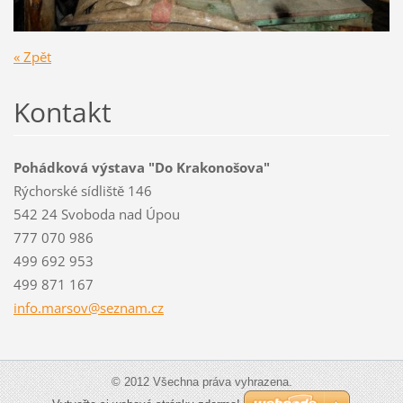
« Zpět
Kontakt
Pohádková výstava "Do Krakonošova"
Rýchorské sídliště 146
542 24 Svoboda nad Úpou
777 070 986
499 692 953
499 871 167
info.mar
sov@sezn
am.cz
© 2012 Všechna práva vyhrazena.