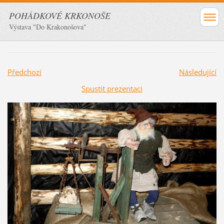
POHÁDKOVÉ KRKONOŠE
Výstava "Do Krakonošova"
Předchozí
Následující
Spustit prezentaci