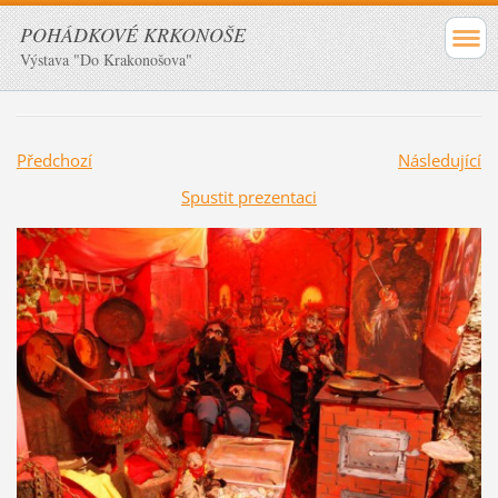
POHÁDKOVÉ KRKONOŠE
Výstava "Do Krakonošova"
Předchozí
Následující
Spustit prezentaci