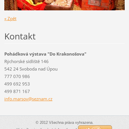
« Zpět
Kontakt
Pohádková výstava "Do Krakonošova"
Rýchorské sídliště 146
542 24 Svoboda nad Úpou
777 070 986
499 692 953
499 871 167
info.mar
sov@sezn
am.cz
© 2012 Všechna práva vyhrazena.